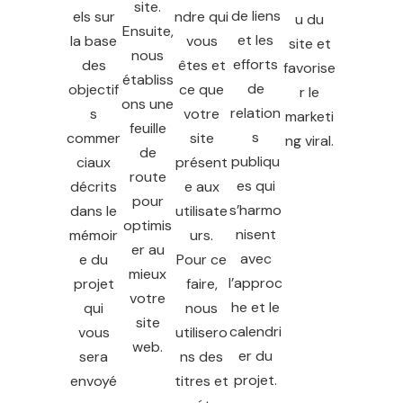
site.
de liens
els sur
ndre qui
u du
Ensuite,
et les
la base
vous
site et
nous
efforts
des
êtes et
favorise
établiss
de
objectif
ce que
r le
ons une
relation
s
votre
marketi
feuille
s
commer
site
ng viral.
de
publiqu
ciaux
présent
route
es qui
décrits
e aux
pour
s’harmo
dans le
utilisate
optimis
nisent
mémoir
urs.
er au
avec
e du
Pour ce
mieux
l’approc
projet
faire,
votre
he et le
qui
nous
site
calendri
vous
utilisero
web.
er du
sera
ns des
projet.
envoyé
titres et