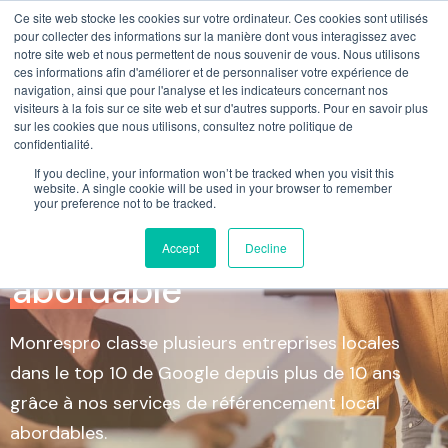
Ce site web stocke les cookies sur votre ordinateur. Ces cookies sont utilisés
pour collecter des informations sur la manière dont vous interagissez avec
notre site web et nous permettent de nous souvenir de vous. Nous utilisons
ces informations afin d'améliorer et de personnaliser votre expérience de
navigation, ainsi que pour l'analyse et les indicateurs concernant nos
visiteurs à la fois sur ce site web et sur d'autres supports. Pour en savoir plus
sur les cookies que nous utilisons, consultez notre politique de
confidentialité.
If you decline, your information won’t be tracked when you visit this
website. A single cookie will be used in your browser to remember
Agence de
your preference not to be tracked.
Référencement local
Accept
Decline
abordable
Monrespro classe plusieurs entreprises locales
dans le top 10 de Google depuis plus de 10 ans
grâce à nos services de référencement local
abordables.