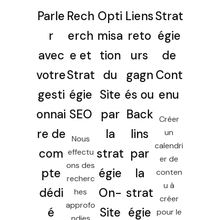
Parle
Rech
Opti
Liens
Strat
r
erch
misa
reto
égie
avec
e et
tion
urs
de
votre
Strat
du
gagn
Cont
gesti
égie
Site
és ou
enu
onnai
SEO
par
Back
Créer
re de
la
lins
un
Nous
calendri
com
strat
par
effectu
er de
ons des
pte
égie
la
conten
recherc
u à
dédi
On-
strat
hes
créer
approfo
é
Site
égie
pour le
ndies