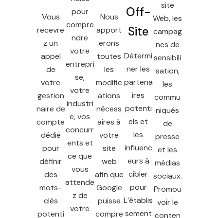
site
Off-
pour
Vous
Nous
Web, les
compre
Site
recevre
apport
campag
ndre
z un
erons
nes de
votre
Détermi
appel
toutes
sensibili
entrepri
ner les
de
les
sation,
se,
partena
votre
modific
les
votre
ires
gestion
ations
commu
industri
potenti
naire de
nécess
niqués
e, vos
els et
compte
aires à
de
concurr
les
dédié
votre
presse
ents et
influenc
pour
site
et les
ce que
eurs à
définir
web
médias
vous
cibler
des
afin que
sociaux.
attende
pour
mots-
Google
Promou
z de
L’établis
clés
puisse
voir le
votre
sement
potenti
compre
conten