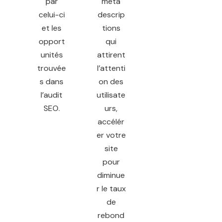
par
méta
celui-ci
descrip
et les
tions
opport
qui
unités
attirent
trouvée
l’attenti
s dans
on des
l’audit
utilisate
SEO.
urs,
accélér
er votre
site
pour
diminue
r le taux
de
rebond