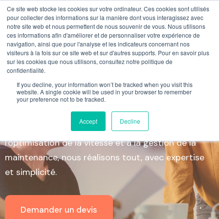
Ce site web stocke les cookies sur votre ordinateur. Ces cookies sont utilisés
pour collecter des informations sur la manière dont vous interagissez avec
notre site web et nous permettent de nous souvenir de vous. Nous utilisons
ces informations afin d'améliorer et de personnaliser votre expérience de
navigation, ainsi que pour l'analyse et les indicateurs concernant nos
visiteurs à la fois sur ce site web et sur d'autres supports. Pour en savoir plus
Création, Hébergement
sur les cookies que nous utilisons, consultez notre politique de
confidentialité.
et Maintenance
If you decline, your information won’t be tracked when you visit this
website. A single cookie will be used in your browser to remember
Sites WordPress
your preference not to be tracked.
Accept
Decline
De la création de sites web époustouflants à
l'optimisation de la vitesse et à la gestion de la
maintenance, nous réalisons tout, avec expertise
et simplicité.
Demander un devis