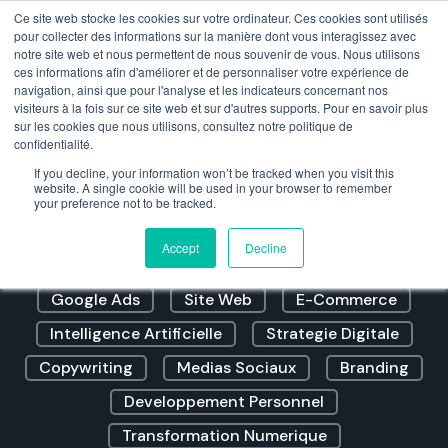
Ce site web stocke les cookies sur votre ordinateur. Ces cookies sont utilisés
pour collecter des informations sur la manière dont vous interagissez avec
notre site web et nous permettent de nous souvenir de vous. Nous utilisons
ces informations afin d'améliorer et de personnaliser votre expérience de
navigation, ainsi que pour l'analyse et les indicateurs concernant nos
visiteurs à la fois sur ce site web et sur d'autres supports. Pour en savoir plus
sur les cookies que nous utilisons, consultez notre politique de
confidentialité.
Blog Monrespro
If you decline, your information won’t be tracked when you visit this
website. A single cookie will be used in your browser to remember
your preference not to be tracked.
Strategies Marketing
Prospection
Accept
Decline
Referencement Naturel
Marketing Digital
Google Ads
Site Web
E-Commerce
Intelligence Artificielle
Strategie Digitale
Copywriting
Medias Sociaux
Branding
Developpement Personnel
Transformation Numerique