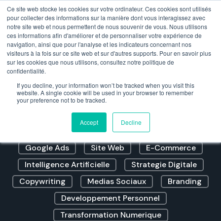
Ce site web stocke les cookies sur votre ordinateur. Ces cookies sont utilisés
pour collecter des informations sur la manière dont vous interagissez avec
notre site web et nous permettent de nous souvenir de vous. Nous utilisons
ces informations afin d'améliorer et de personnaliser votre expérience de
navigation, ainsi que pour l'analyse et les indicateurs concernant nos
visiteurs à la fois sur ce site web et sur d'autres supports. Pour en savoir plus
sur les cookies que nous utilisons, consultez notre politique de
confidentialité.
Blog Monrespro
If you decline, your information won’t be tracked when you visit this
website. A single cookie will be used in your browser to remember
your preference not to be tracked.
Strategies Marketing
Prospection
Accept
Decline
Referencement Naturel
Marketing Digital
Google Ads
Site Web
E-Commerce
Intelligence Artificielle
Strategie Digitale
Copywriting
Medias Sociaux
Branding
Developpement Personnel
Transformation Numerique